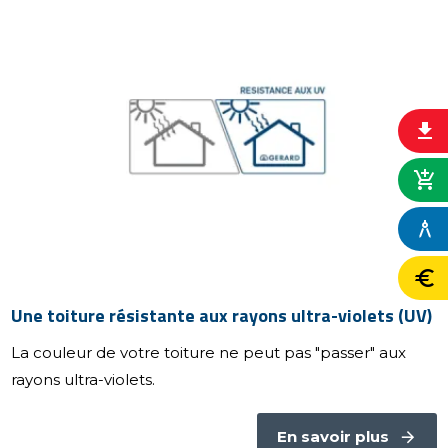
file_download
add_shopping_cart
architecture
euro
Une toiture résistante aux rayons ultra-violets (UV)
La couleur de votre toiture ne peut pas "passer" aux
rayons ultra-violets.
En savoir plus