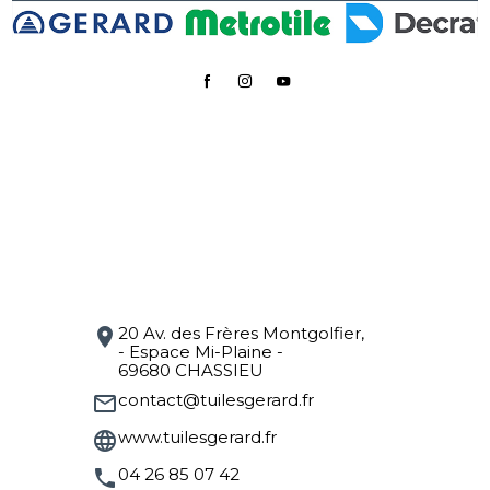
20 Av. des Frères Montgolfier,
location_on
- Espace Mi-Plaine -
69680 CHASSIEU
contact@tuilesgerard.fr
mail_outline
www.tuilesgerard.fr
language
04 26 85 07 42
phone