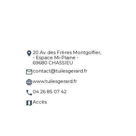
20 Av. des Frères Montgolfier,
location_on
- Espace Mi-Plaine -
69680 CHASSIEU
contact@tuilesgerard.fr
mail_outline
www.tuilesgerard.fr
language
04 26 85 07 42
phone
Accès
map