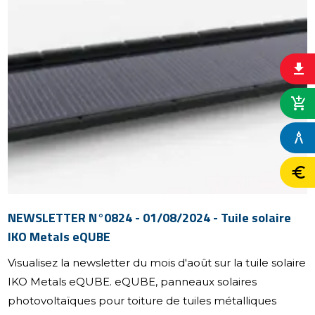
file_download
add_shopping_cart
architecture
euro
NEWSLETTER N°0824 - 01/08/2024 - Tuile solaire
IKO Metals eQUBE
Visualisez la newsletter du mois d'août sur la tuile solaire
IKO Metals eQUBE. eQUBE, panneaux solaires
photovoltaïques pour toiture de tuiles métalliques