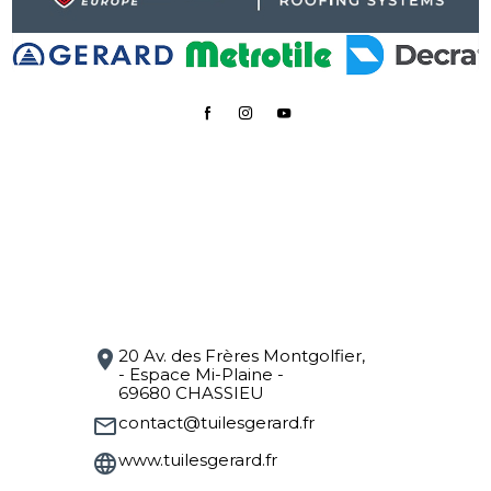
20 Av. des Frères Montgolfier,
location_on
- Espace Mi-Plaine -
69680 CHASSIEU
contact@tuilesgerard.fr
mail_outline
www.tuilesgerard.fr
language