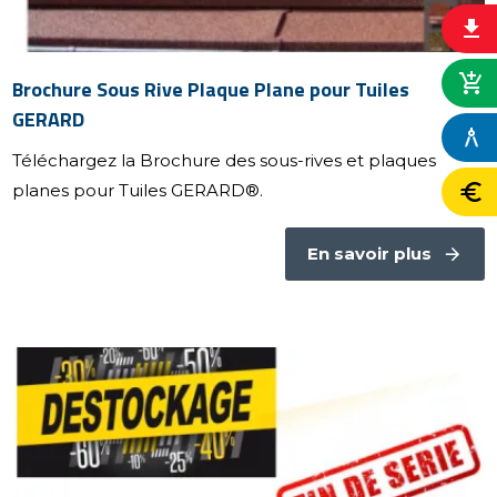
file_download
add_shopping_cart
Brochure Sous Rive Plaque Plane pour Tuiles
GERARD
architecture
Téléchargez la Brochure des sous-rives et plaques
euro
planes pour Tuiles GERARD®.
En savoir plus