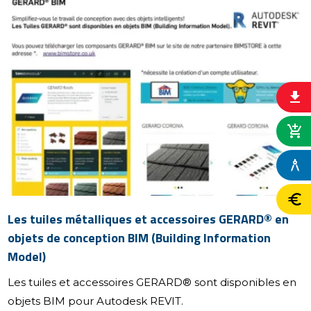
file_download
add_shopping_cart
architecture
euro
Les tuiles métalliques et accessoires GERARD® en
objets de conception BIM (Building Information
Model)
Les tuiles et accessoires GERARD® sont disponibles en
objets BIM pour Autodesk REVIT.