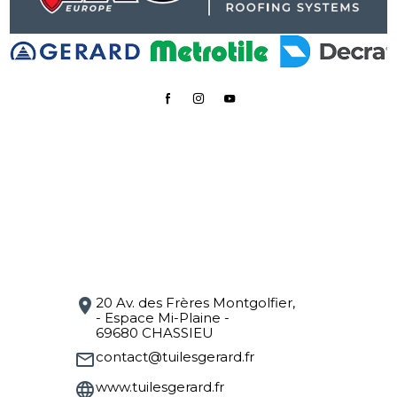
20 Av. des Frères Montgolfier,
location_on
- Espace Mi-Plaine -
69680 CHASSIEU
contact@tuilesgerard.fr
mail_outline
www.tuilesgerard.fr
language