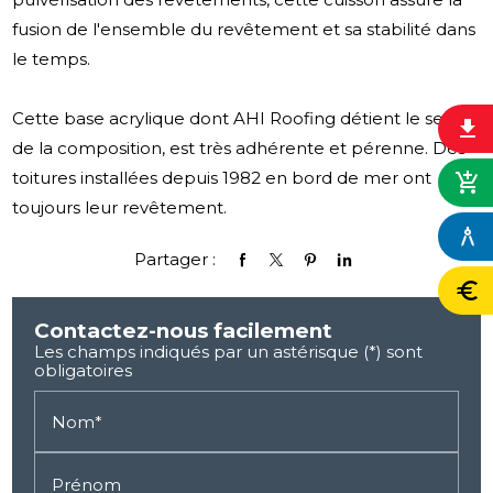
fusion de l'ensemble du revêtement et sa stabilité dans
le temps.
Cette base acrylique dont AHI Roofing détient le secret
file_download
de la composition, est très adhérente et pérenne. Des
toitures installées depuis 1982 en bord de mer ont
add_shopping_cart
toujours leur revêtement.
architecture
Partager :
euro
Contactez-nous facilement
Les champs indiqués par un astérisque (*) sont
obligatoires
Nom*
Prénom