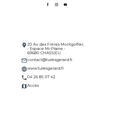
20 Av. des Frères Montgolfier,
location_on
- Espace Mi-Plaine -
69680 CHASSIEU
contact@tuilesgerard.fr
mail_outline
www.tuilesgerard.fr
language
04 26 85 07 42
phone
Accès
map