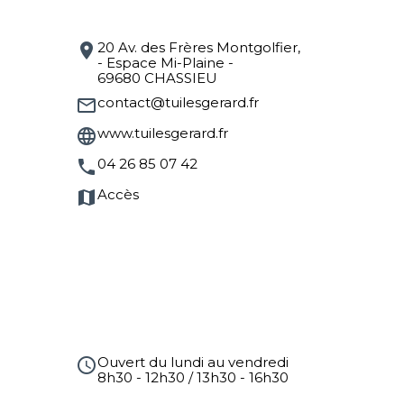
20 Av. des Frères Montgolfier,
location_on
- Espace Mi-Plaine -
69680 CHASSIEU
contact@tuilesgerard.fr
mail_outline
www.tuilesgerard.fr
language
04 26 85 07 42
phone
Accès
map
Ouvert du lundi au vendredi
query_builder
8h30 - 12h30 / 13h30 - 16h30