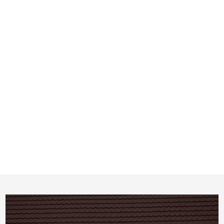
Message*
En soumettant ce formulaire, j'accepte que les informations
saisies soient traitées par
IKO METALS
dans le cadre de ma
demande de contact et de la relation commerciale qui peut en
découler.
En savoir plus en consultant notre politique de
confidentialité.
*