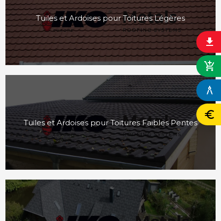
Tuiles et Ardoises pour Toitures Légères
file_download
add_shopping_cart
architecture
euro
Tuiles et Ardoises pour Toitures Faibles Pentes